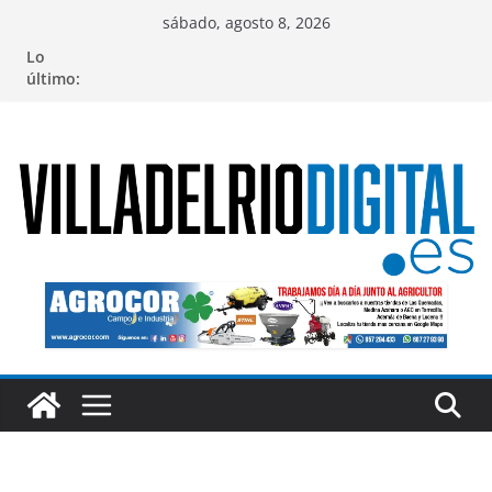
Saltar
sábado, agosto 8, 2026
al
Lo
contenido
último: