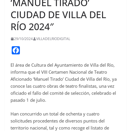
‘MANUEL TIRADO’
CIUDAD DE VILLA DEL
RÍO 2024″
29/10/2024
VILLADELRIODIGITAL
F
a
El área de Cultura del Ayuntamiento de Villa del Río,
c
informa que el VIII Certamen Nacional de Teatro
e
Aficionado ‘Manuel Tirado’ Ciudad de Villa del Río, ya
b
conoce las cuatro obras de teatro finalistas, una vez
o
oficiado el fallo del comité de selección, celebrado el
o
pasado 1 de julio.
k
Han concurrido un total de ochenta y cuatro
solicitudes procedentes de diversos puntos del
territorio nacional, tal y como recoge el listato de