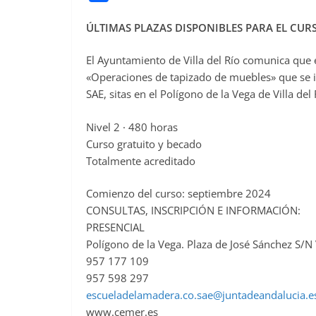
a
ÚLTIMAS PLAZAS DISPONIBLES PARA EL CU
c
e
El Ayuntamiento de Villa del Río comunica que e
b
«Operaciones de tapizado de muebles» que se im
o
SAE, sitas en el Polígono de la Vega de Villa del 
o
Nivel 2 · 480 horas
k
Curso gratuito y becado
Totalmente acreditado
Comienzo del curso: septiembre 2024
CONSULTAS, INSCRIPCIÓN E INFORMACIÓN:
PRESENCIAL
Polígono de la Vega. Plaza de José Sánchez S/N V
957 177 109
957 598 297
escueladelamadera.co.sae@juntadeandalucia.e
www.cemer.es