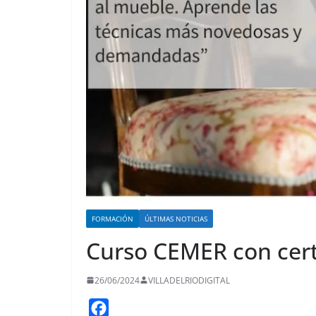
FORMACIÓN
ÚLTIMAS NOTICIAS
Curso CEMER con cert
26/06/2024
VILLADELRIODIGITAL
F