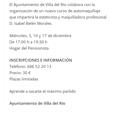
El Ayuntamiento de Villa del Río colabora con la
c
organización de un nuevo curso de automaquillaje
e
que impartirá la esteticista y maquilladora profesional
b
D. Isabel Belén Morales.
o
o
Miércoles, 3, 10 y 17 de diciembre
De 17:00 h a 19:30 h
k
Hogar del Pensionista
INSCRIPCIONES E INFORMACIÓN
Teléfono: 686 52 20 13
Precio: 30 €
Plazas limitadas
Aprende a sacarte el máximo partido
Ayuntamiento de Villa del Río