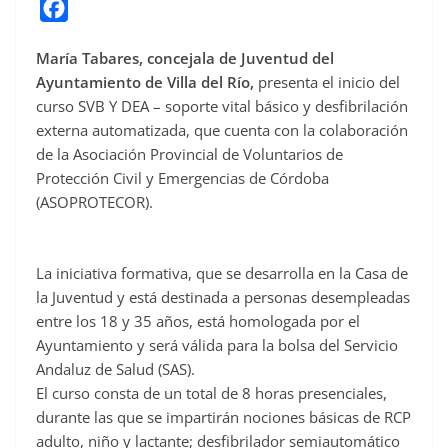
F
a
María Tabares, concejala de Juventud del
c
Ayuntamiento de Villa del Río,
presenta el inicio del
e
curso SVB Y DEA – soporte vital básico y desfibrilación
b
externa automatizada, que cuenta con la colaboración
o
de la Asociación Provincial de Voluntarios de
o
Protección Civil y Emergencias de Córdoba
(ASOPROTECOR).
k
La iniciativa formativa, que se desarrolla en la Casa de
la Juventud y está destinada a personas desempleadas
entre los 18 y 35 años, está homologada por el
Ayuntamiento y será válida para la bolsa del Servicio
Andaluz de Salud (SAS).
El curso consta de un total de 8 horas presenciales,
durante las que se impartirán nociones básicas de RCP
adulto, niño y lactante; desfibrilador semiautomático