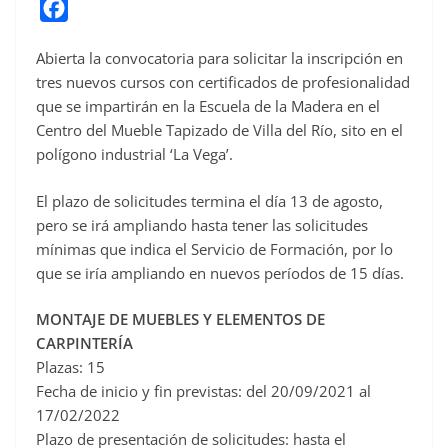
F
a
Abierta la convocatoria para solicitar la inscripción en
c
tres nuevos cursos con certificados de profesionalidad
e
que se impartirán en la Escuela de la Madera en el
b
Centro del Mueble Tapizado de Villa del Río, sito en el
o
polígono industrial ‘La Vega’.
o
El plazo de solicitudes termina el día 13 de agosto,
k
pero se irá ampliando hasta tener las solicitudes
mínimas que indica el Servicio de Formación, por lo
que se iría ampliando en nuevos períodos de 15 días.
MONTAJE DE MUEBLES Y ELEMENTOS DE
CARPINTERÍA
Plazas: 15
Fecha de inicio y fin previstas: del 20/09/2021 al
17/02/2022
Plazo de presentación de solicitudes: hasta el