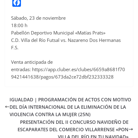
F
a
Sábado, 23 de noviembre
c
18:00 h
e
Pabellón Deportivo Municipal «Matías Prats»
b
C.D. Villa del Río Futsal vs. Nazareno Dos Hermanas
o
F.S.
o
Venta anticipada de
k
entradas: https://app.cluber.es/clubes/6659a8681f70
9421441638/pagos/673da2ce72dbf232333328
IGUALDAD | PROGRAMACIÓN DE ACTOS CON MOTIVO
DEL DÍA INTERNACIONAL DE LA ELIMINACIÓN DE LA
VIOLENCIA CONTRA LA MUJER (25N)
PRESENTACIÓN DEL II CONCURSO NAVIDEÑO DE
ESCAPARATES DEL COMERCIO VILLARRENSE «PON
VILLA DEL RÍO EN TU NAVIDAD»