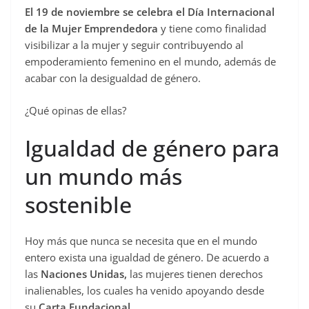
El 19 de noviembre se celebra el Día Internacional
c
de la Mujer Emprendedora
y tiene como finalidad
e
visibilizar a la mujer y seguir contribuyendo al
b
empoderamiento femenino en el mundo, además de
o
acabar con la desigualdad de género.
o
¿Qué opinas de ellas?
k
Igualdad de género para
un mundo más
sostenible
Hoy más que nunca se necesita que en el mundo
entero exista una igualdad de género. De acuerdo a
las
Naciones Unidas,
las mujeres tienen derechos
inalienables, los cuales ha venido apoyando desde
su
Carta Fundacional.