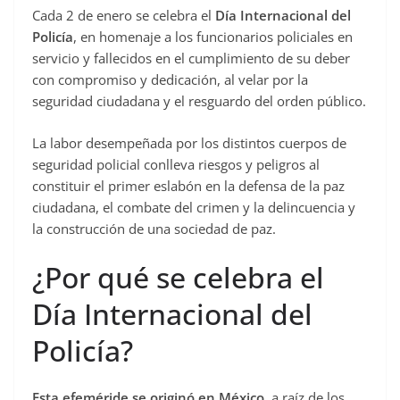
Cada 2 de enero se celebra el
Día Internacional del
c
Policía
, en homenaje a los funcionarios policiales en
e
servicio y fallecidos en el cumplimiento de su deber
b
con compromiso y dedicación, al velar por la
o
seguridad ciudadana y el resguardo del orden público.
o
La labor desempeñada por los distintos cuerpos de
k
seguridad policial conlleva riesgos y peligros al
constituir el primer eslabón en la defensa de la paz
ciudadana, el combate del crimen y la delincuencia y
la construcción de una sociedad de paz.
¿Por qué se celebra el
Día Internacional del
Policía?
Esta efeméride se originó en México
, a raíz de los