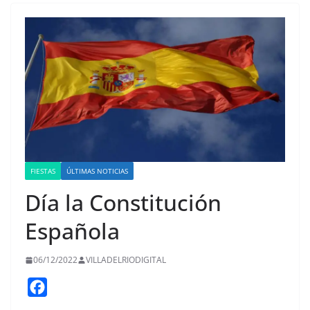
FIESTAS
ÚLTIMAS NOTICIAS
Día la Constitución
Española
06/12/2022
VILLADELRIODIGITAL
F
a