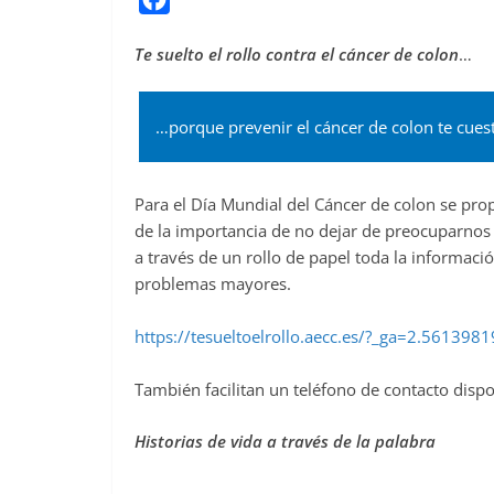
a
Te suelto el rollo contra el cáncer de colon
…
c
e
b
…porque prevenir el cáncer de colon te cuest
o
o
Para el Día Mundial del Cáncer de colon se pro
k
de la importancia de no dejar de preocuparnos
a través de un rollo de papel toda la informació
problemas mayores.
https://tesueltoelrollo.aecc.es/?_ga=2.56
También facilitan un teléfono de contacto dispo
Historias de vida a través de la palabra