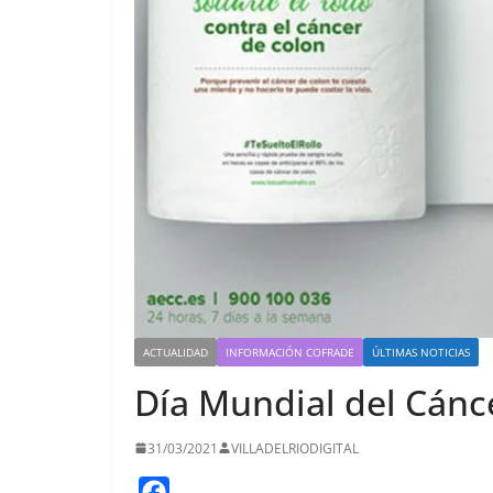
ACTUALIDAD
INFORMACIÓN COFRADE
ÚLTIMAS NOTICIAS
Día Mundial del Cánc
31/03/2021
VILLADELRIODIGITAL
F