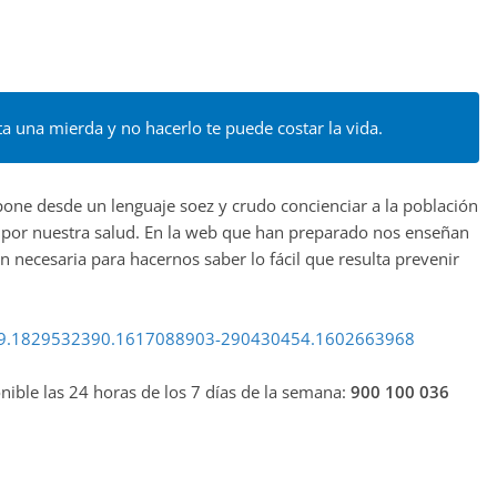
a una mierda y no hacerlo te puede costar la vida.
pone desde un lenguaje soez y crudo concienciar a la población
 por nuestra salud. En la web que han preparado nos enseñan
n necesaria para hacernos saber lo fácil que resulta prevenir
139819.1829532390.1617088903-290430454.1602663968
nible las 24 horas de los 7 días de la semana:
900 100 036