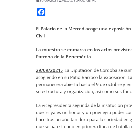
30/09/2021
VILLADELRIODIGITAL
F
a
c
El Palacio de la Merced acoge una exposición 
Civil
e
b
La muestra se enmarca en los actos previstos
o
Patrona de la Benemérita
o
k
29/09/2021.-
La Diputación de Córdoba se suma 
acogiendo en su Patio Barroco la exposición ‘La
permanecerá abierta hasta el 9 de octubre y en l
su estructura y organización, así como sus fun
La vicepresidenta segunda de la institución pro
que “si ya es un honor y un privilegio poder con
hace tras un año tan duro para la sociedad en g
que se han situado en primera línea de batalla 