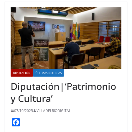
DIPUTACIÓN
ÚLTIMAS NOTICIAS
Diputación|‘Patrimonio
y Cultura’
07/10/2025
VILLADELRIODIGITAL
F
a