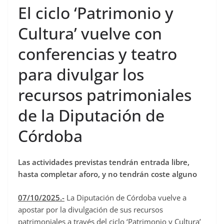
El ciclo ‘Patrimonio y
c
e
Cultura’ vuelve con
b
conferencias y teatro
o
o
para divulgar los
k
recursos patrimoniales
de la Diputación de
Córdoba
Las actividades previstas tendrán entrada libre,
hasta completar aforo, y no tendrán coste alguno
07/10/2025.-
La Diputación de Córdoba vuelve a
apostar por la divulgación de sus recursos
patrimoniales a través del ciclo ‘Patrimonio y Cultura’