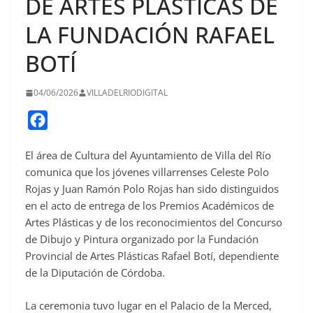
DE ARTES PLÁSTICAS DE
LA FUNDACIÓN RAFAEL
BOTÍ
04/06/2026
VILLADELRIODIGITAL
F
a
El área de Cultura del Ayuntamiento de Villa del Río
c
comunica que los jóvenes villarrenses Celeste Polo
e
Rojas y Juan Ramón Polo Rojas han sido distinguidos
b
en el acto de entrega de los Premios Académicos de
o
Artes Plásticas y de los reconocimientos del Concurso
o
de Dibujo y Pintura organizado por la Fundación
Provincial de Artes Plásticas Rafael Botí, dependiente
k
de la Diputación de Córdoba.
La ceremonia tuvo lugar en el Palacio de la Merced,