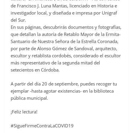
e
de Francisco J. Luna Mantas, licenciado en Historia e
b
investigador local, y diseñada e impresa por Unigraf
o
del Sur.
o
En sus páginas, descubrirás documentos y fotografías,
que detallan la autoría de Retablo Mayor de la Ermita-
k
Santuario de Nuestra Señora de la Estrella Coronada,
por parte de Alonso Gómez de Sandoval, arquitecto,
escultor y retablista cordobés, considerado el escultor
más representativo de la segunda mitad del
setecientos en Córdoba.
A partir del día 20 de septiembre, puedes recoger tu
ejemplar -hasta agotar existencias- en la biblioteca
pública municipal.
¡Feliz lectura!
#SigueFirmeContraLaCOVID19