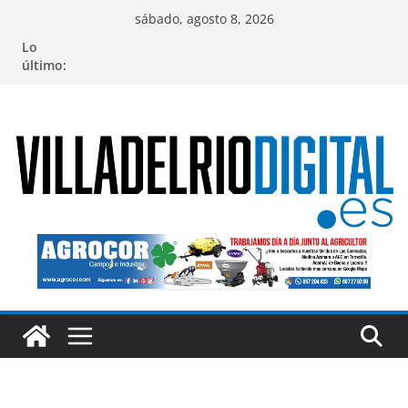
Saltar
sábado, agosto 8, 2026
al
Lo
contenido
último: