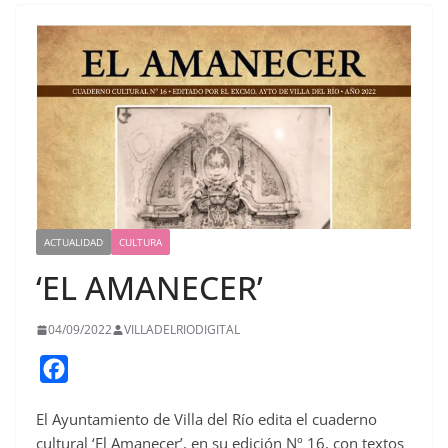
ACTUALIDAD
CULTURA
‘EL AMANECER’
04/09/2022
VILLADELRIODIGITAL
F
a
El Ayuntamiento de Villa del Río edita el cuaderno
c
cultural ‘El Amanecer’, en su edición Nº 16, con textos