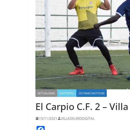
ACTUALIDAD
DEPORTES
ÚLTIMAS NOTICIAS
El Carpio C.F. 2 – Villa
15/11/2021
VILLADELRIODIGITAL
F