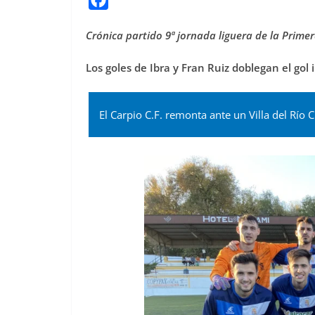
a
Crónica partido 9ª jornada liguera de la Pri
c
e
Los goles de Ibra y Fran Ruiz doblegan el gol 
b
o
El Carpio C.F. remonta ante un Villa del Río C
o
k