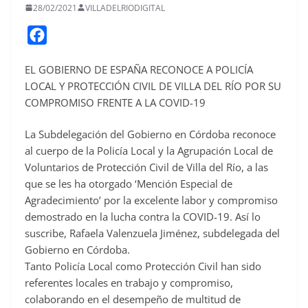
28/02/2021
VILLADELRIODIGITAL
F
a
EL GOBIERNO DE ESPAÑA RECONOCE A POLICÍA
c
LOCAL Y PROTECCIÓN CIVIL DE VILLA DEL RÍO POR SU
e
COMPROMISO FRENTE A LA COVID-19
b
o
La Subdelegación del Gobierno en Córdoba reconoce
o
al cuerpo de la Policía Local y la Agrupación Local de
Voluntarios de Protección Civil de Villa del Río, a las
k
que se les ha otorgado ‘Mención Especial de
Agradecimiento’ por la excelente labor y compromiso
demostrado en la lucha contra la COVID-19. Así lo
suscribe, Rafaela Valenzuela Jiménez, subdelegada del
Gobierno en Córdoba.
Tanto Policía Local como Protección Civil han sido
referentes locales en trabajo y compromiso,
colaborando en el desempeño de multitud de