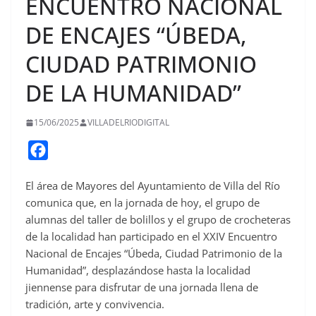
ENCUENTRO NACIONAL
DE ENCAJES “ÚBEDA,
CIUDAD PATRIMONIO
DE LA HUMANIDAD”
15/06/2025
VILLADELRIODIGITAL
F
a
El área de Mayores del Ayuntamiento de Villa del Río
c
comunica que, en la jornada de hoy, el grupo de
e
alumnas del taller de bolillos y el grupo de crocheteras
b
de la localidad han participado en el XXIV Encuentro
o
Nacional de Encajes “Úbeda, Ciudad Patrimonio de la
o
Humanidad”, desplazándose hasta la localidad
jiennense para disfrutar de una jornada llena de
k
tradición, arte y convivencia.