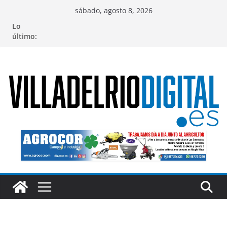
Saltar
sábado, agosto 8, 2026
al
Lo
contenido
último: