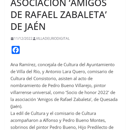
ASOCIACIÓN ‘AMIGOS
DE RAFAEL ZABALETA’
DE JAÉN
11/12/2022
VILLADELRIODIGITAL
F
a
Ana Ramírez, concejala de Cultura del Ayuntamiento
c
de Villa del Río, y Antonio Lara Quero, comisario de
e
Cultura del Consistorio, asisten al acto de
b
nombramiento de Pedro Bueno Villarejo, pintor
o
villarrense universal, como ‘Socio de honor 2022’ de
o
la asociación ‘Amigos de Rafael Zabaleta’, de Quesada
(Jaén).
k
La edil de Cultura y el comisario de Cultura
acompañaron a Alfonso y Pedro Bueno Montes,
sobrinos del pintor Pedro Bueno, Hijo Predilecto de