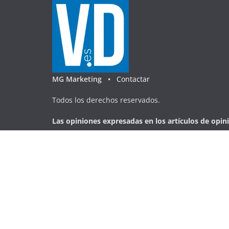
MG Marketing •
Contactar
Todos los derechos reservados.
Las opiniones expresadas en
los artículos de opin
el punto de vist
a
d
e
esta
edición digital
.
Copyright © 2020 –VILLADELRIODIGITAL es un medio
transversal, que pretende mostrar la actualidad de 
veraz, a través de la digitalización.
Copyright © 2026
VILLADELRIODIGITAL
. Todos los d