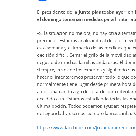
a
El presidente de la Junta planteaba ayer, en l
c
el domingo tomarían medidas para limitar aún
e
b
«Si la situación no mejora, no hay otra alterna
o
precipitar. Estamos analizando al detalle la evo
o
esta semana y el impacto de las medidas que e
decisión difícil. Cerrar el grifo de la movilidad 
k
negocio de muchas familias andaluzas. El do
siempre, la voz de los expertos y siguiendo su
hacerlo, intentaremos preservar todo lo que p
normalmente tiene lugar desde primera hora de 
atrás, abarcando algo de la tarde para intentar
decidido aún. Estamos estudiando todas las opci
última opción. Todos podemos ayudar: respete
de seguridad y usemos siempre la mascarilla.
https://www.facebook.com/juanmamorenobon