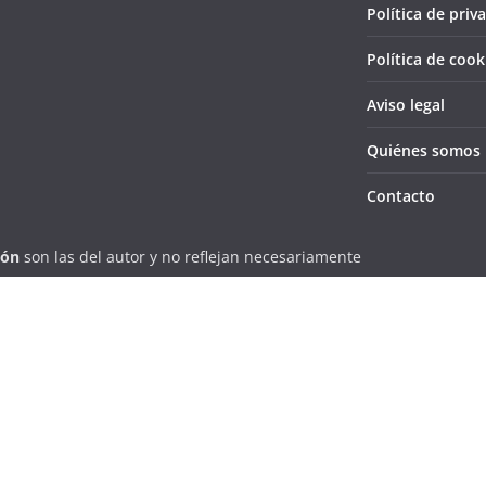
Política de priv
Política de cook
Aviso legal
Quiénes somos
Contacto
ión
son las del autor y no reflejan necesariamente
 de información plural, independiente y
la localidad villarrense de una forma eficiente y
erechos reservados.