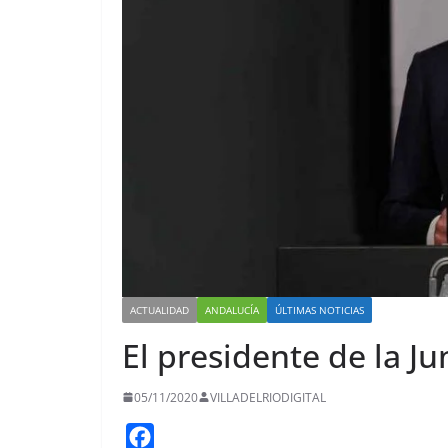
ACTUALIDAD
ANDALUCÍA
ÚLTIMAS NOTICIAS
El presidente de la J
05/11/2020
VILLADELRIODIGITAL
F