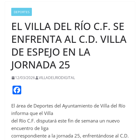
DEPORTES
EL VILLA DEL RÍO C.F. SE
ENFRENTA AL C.D. VILLA
DE ESPEJO EN LA
JORNADA 25
12/03/2026
VILLADELRIODIGITAL
F
a
El área de Deportes del Ayuntamiento de Villa del Río
c
informa que el Villa
e
del Río C.F. disputará este fin de semana un nuevo
b
encuentro de liga
o
correspondiente a la jornada 25, enfrentándose al C.D.