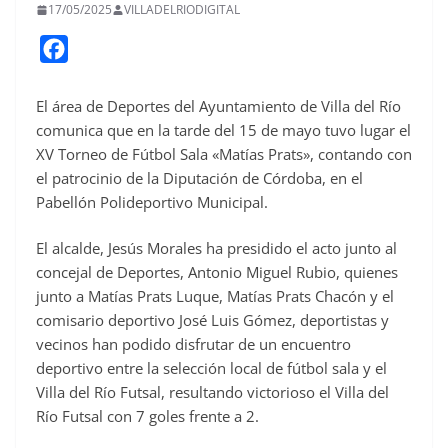
17/05/2025
VILLADELRIODIGITAL
F
a
c
El área de Deportes del Ayuntamiento de Villa del Río
comunica que en la tarde del 15 de mayo tuvo lugar el
e
XV Torneo de Fútbol Sala «Matías Prats», contando con
b
el patrocinio de la Diputación de Córdoba, en el
o
Pabellón Polideportivo Municipal.
o
k
El alcalde, Jesús Morales ha presidido el acto junto al
concejal de Deportes, Antonio Miguel Rubio, quienes
junto a Matías Prats Luque, Matías Prats Chacón y el
comisario deportivo José Luis Gómez, deportistas y
vecinos han podido disfrutar de un encuentro
deportivo entre la selección local de fútbol sala y el
Villa del Río Futsal, resultando victorioso el Villa del
Río Futsal con 7 goles frente a 2.