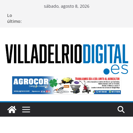
Saltar
sábado, agosto 8, 2026
al
Lo
contenido
último: