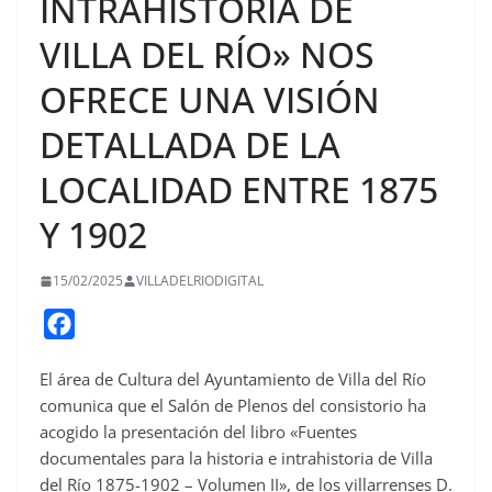
INTRAHISTORIA DE
VILLA DEL RÍO» NOS
OFRECE UNA VISIÓN
DETALLADA DE LA
LOCALIDAD ENTRE 1875
Y 1902
15/02/2025
VILLADELRIODIGITAL
F
a
El área de Cultura del Ayuntamiento de Villa del Río
c
comunica que el Salón de Plenos del consistorio ha
e
acogido la presentación del libro «Fuentes
b
documentales para la historia e intrahistoria de Villa
o
del Río 1875-1902 – Volumen II», de los villarrenses D.