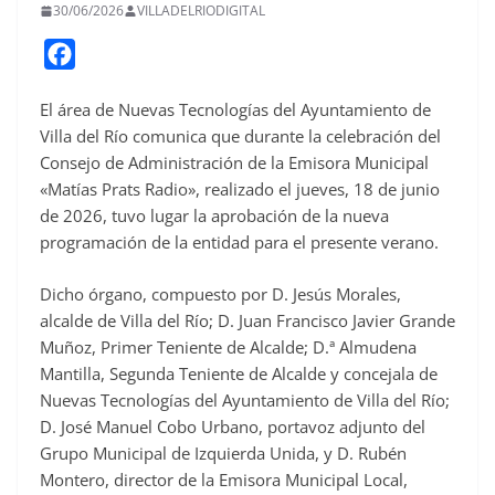
30/06/2026
VILLADELRIODIGITAL
F
a
El área de Nuevas Tecnologías del Ayuntamiento de
c
Villa del Río comunica que durante la celebración del
e
Consejo de Administración de la Emisora Municipal
b
«Matías Prats Radio», realizado el jueves, 18 de junio
o
de 2026, tuvo lugar la aprobación de la nueva
o
programación de la entidad para el presente verano.
k
Dicho órgano, compuesto por D. Jesús Morales,
alcalde de Villa del Río; D. Juan Francisco Javier Grande
Muñoz, Primer Teniente de Alcalde; D.ª Almudena
Mantilla, Segunda Teniente de Alcalde y concejala de
Nuevas Tecnologías del Ayuntamiento de Villa del Río;
D. José Manuel Cobo Urbano, portavoz adjunto del
Grupo Municipal de Izquierda Unida, y D. Rubén
Montero, director de la Emisora Municipal Local,