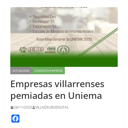
ACTUALIDAD
COMERCIO/EMPRESA
Empresas villarrenses
pemiadas en Uniema
28/11/2020
VILLADELRIODIGITAL
F
a