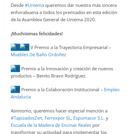
Desde
#Uniema
queremos dar nuestra más sincera
c
enhorabuena a todos los premiados en esta edición
e
de la Asamblea General de Uniema 2020.
b
o
¡Muchísimas felicidades!
o
V Premio a la Trayectoria Empresarial –
k
Muebles De Baño Ordoñez
Premio a la Innovación y creación de nuevos
productos – Benito Bravo Rodríguez.
Premio a la Colaboración Institucional –
Empleo
Andalucia
Asimismo, queremos hacer especial mención a
#TapizadosZen
,
Ferrexpor SL
,
Espumacor S.L.
y
Escuela de la Madera de Encinas Reales
por
transformar su actividad para implementar los