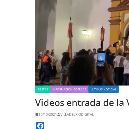
FIESTAS
INFORMACIÓN COFRADE
ÚLTIMAS NOTICIAS
Videos entrada de la 
10/10/2021
VILLADELRIODIGITAL
F