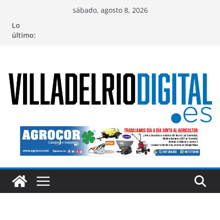
Saltar
sábado, agosto 8, 2026
al
Lo
contenido
último: