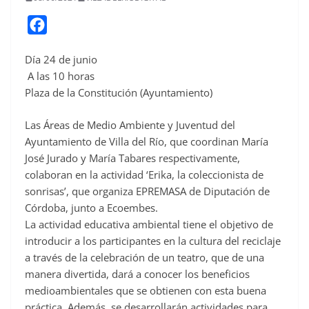
F
a
Día 24 de junio
c
A las 10 horas
e
Plaza de la Constitución (Ayuntamiento)
b
o
Las Áreas de Medio Ambiente y Juventud del
o
Ayuntamiento de Villa del Río, que coordinan María
José Jurado y María Tabares respectivamente,
k
colaboran en la actividad ‘Erika, la coleccionista de
sonrisas’, que organiza EPREMASA de Diputación de
Córdoba, junto a Ecoembes.
La actividad educativa ambiental tiene el objetivo de
introducir a los participantes en la cultura del reciclaje
a través de la celebración de un teatro, que de una
manera divertida, dará a conocer los beneficios
medioambientales que se obtienen con esta buena
práctica. Además, se desarrollarán actividades para