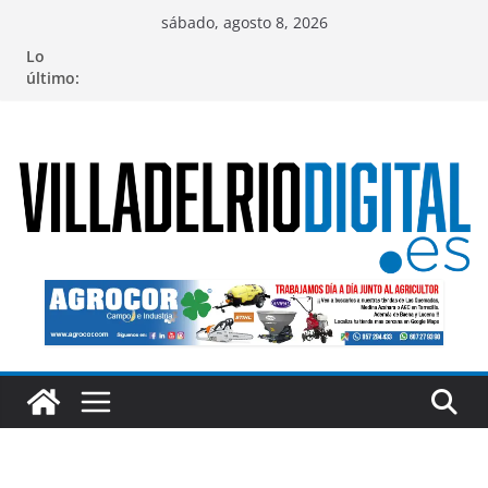
Saltar
sábado, agosto 8, 2026
al
Lo
contenido
último: