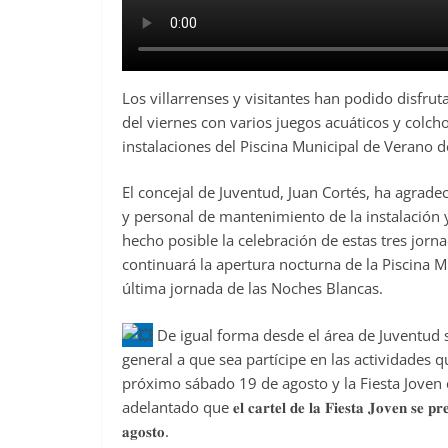
Los villarrenses y visitantes han podido disfru
del viernes con varios juegos acuáticos y colch
instalaciones del Piscina Municipal de Verano de
El concejal de Juventud, Juan Cortés, ha agrade
y personal de mantenimiento de la instalación y
hecho posible la celebración de estas tres jor
continuará la apertura nocturna de la Piscina M
última jornada de las Noches Blancas.
De igual forma desde el área de Juventud s
general a que sea partícipe en las actividades
próximo sábado 19 de agosto y la Fiesta Joven
adelantado que 𝐞𝐥 𝐜𝐚𝐫𝐭𝐞𝐥 𝐝𝐞 𝐥𝐚 𝐅𝐢𝐞𝐬𝐭𝐚 𝐉𝐨𝐯𝐞𝐧 𝐬𝐞 𝐩𝐫𝐞𝐬𝐞𝐧
𝐚𝐠𝐨𝐬𝐭𝐨.