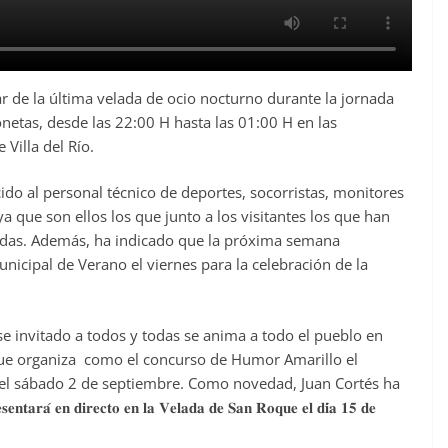
tar de la última velada de ocio nocturno durante la jornada
onetas, desde las 22:00 H hasta las 01:00 H en las
 Villa del Río.
cido al personal técnico de deportes, socorristas, monitores
a que son ellos los que junto a los visitantes los que han
nadas. Además, ha indicado que la próxima semana
unicipal de Verano el viernes para la celebración de la
e invitado a todos y todas se anima a todo el pueblo en
 que organiza como el concurso de Humor Amarillo el
 el sábado 2 de septiembre. Como novedad, Juan Cortés ha
𝐭𝐚𝐫𝐚́ 𝐞𝐧 𝐝𝐢𝐫𝐞𝐜𝐭𝐨 𝐞𝐧 𝐥𝐚 𝐕𝐞𝐥𝐚𝐝𝐚 𝐝𝐞 𝐒𝐚𝐧 𝐑𝐨𝐪𝐮𝐞 𝐞𝐥 𝐝𝐢́𝐚 𝟏𝟓 𝐝𝐞