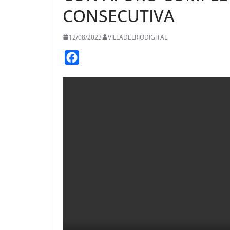
CONSECUTIVA
12/08/2023
VILLADELRIODIGITAL
F
a
c
e
b
o
o
k