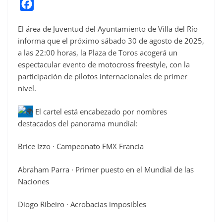
F
a
El área de Juventud del Ayuntamiento de Villa del Río
c
informa que el próximo sábado 30 de agosto de 2025,
e
a las 22:00 horas, la Plaza de Toros acogerá un
b
espectacular evento de motocross freestyle, con la
o
participación de pilotos internacionales de primer
o
nivel.
k
El cartel está encabezado por nombres
destacados del panorama mundial:
Brice Izzo · Campeonato FMX Francia
Abraham Parra · Primer puesto en el Mundial de las
Naciones
Diogo Ribeiro · Acrobacias imposibles