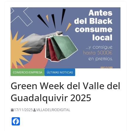
COMERCIO/EMPRESA
ÚLTIMAS NOTICIAS
Green Week del Valle del
Guadalquivir 2025
17/11/2025
VILLADELRIODIGITAL
F
a