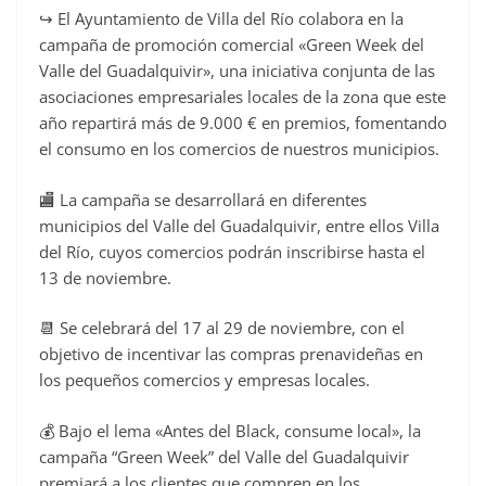
↪️ El Ayuntamiento de Villa del Río colabora en la
c
campaña de promoción comercial «Green Week del
e
Valle del Guadalquivir», una iniciativa conjunta de las
b
asociaciones empresariales locales de la zona que este
o
año repartirá más de 9.000 € en premios, fomentando
o
el consumo en los comercios de nuestros municipios.
k
🏬 La campaña se desarrollará en diferentes
municipios del Valle del Guadalquivir, entre ellos Villa
del Río, cuyos comercios podrán inscribirse hasta el
13 de noviembre.
📆 Se celebrará del 17 al 29 de noviembre, con el
objetivo de incentivar las compras prenavideñas en
los pequeños comercios y empresas locales.
💰 Bajo el lema «Antes del Black, consume local», la
campaña “Green Week” del Valle del Guadalquivir
premiará a los clientes que compren en los