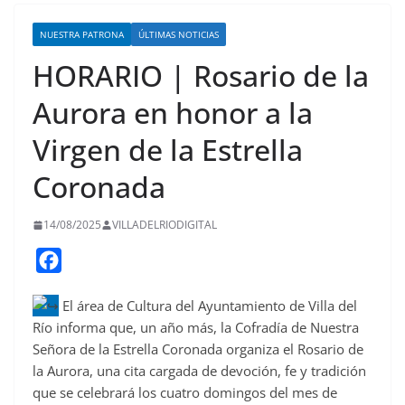
NUESTRA PATRONA
ÚLTIMAS NOTICIAS
HORARIO | Rosario de la
Aurora en honor a la
Virgen de la Estrella
Coronada
14/08/2025
VILLADELRIODIGITAL
F
a
El área de Cultura del Ayuntamiento de Villa del
c
Río informa que, un año
más, la Cofradía de Nuestra
e
Señora de la Estrella Coronada organiza el Rosario de
b
la Aurora, una cita cargada de devoción, fe y tradición
o
que se celebrará los cuatro domingos del mes de