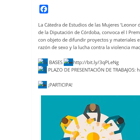
F
a
La Cátedra de Estudios de las Mujeres ‘Leonor 
c
de la Diputación de Córdoba, convoca el I Prem
e
con objeto de difundir proyectos y materiales e
b
razón de sexo y la lucha contra la violencia mac
o
o
BASES
http://bit.ly/3qPLeNg
PLAZO DE PRESENTACIÓN DE TRABAJOS: hast
k
¡PARTICIPA!