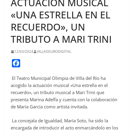
ACTUACIÓN MUSICAL
«UNA ESTRELLA EN EL
RECUERDO», UN
TRIBUTO A MARI TRINI
12/03/2024
VILLADELRIODIGITAL
F
a
El Teatro Municipal Olimpia de Villa del Río ha
c
acogido la actuación musical «Una estrella en el
e
recuerdo», un tributo musical a Mari Trini que
b
presenta Marina Adelfa y cuenta con la colaboración
o
de María García como artista invitada.
o
La concejala de Igualdad, María Soto, ha sido la
k
encargada de introducir el acto enmarcándolo en los