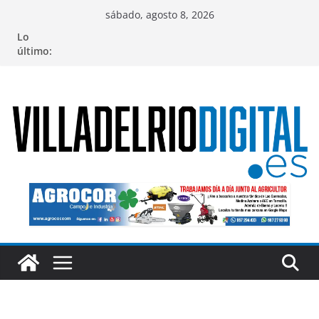
Saltar
sábado, agosto 8, 2026
al
Lo
contenido
último: