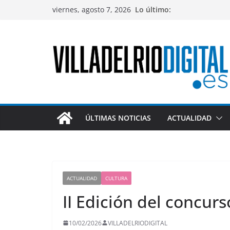
Saltar
viernes, agosto 7, 2026
Lo último:
al
contenido
ÚLTIMAS NOTICIAS
ACTUALIDAD
ACTUALIDAD
CULTURA
II Edición del concur
10/02/2026
VILLADELRIODIGITAL