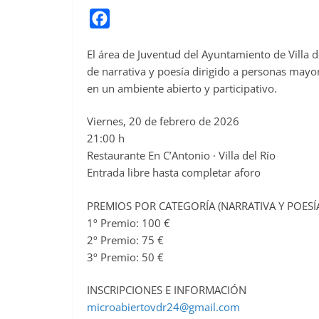
F
a
El área de Juventud del Ayuntamiento de Villa de
c
de narrativa y poesía dirigido a personas mayo
e
en un ambiente abierto y participativo.
b
o
Viernes, 20 de febrero de 2026
o
21:00 h
Restaurante En C’Antonio · Villa del Río
k
Entrada libre hasta completar aforo
PREMIOS POR CATEGORÍA (NARRATIVA Y POESÍ
1º Premio: 100 €
2º Premio: 75 €
3º Premio: 50 €
INSCRIPCIONES E INFORMACIÓN
microabiertovdr24@gmail.com