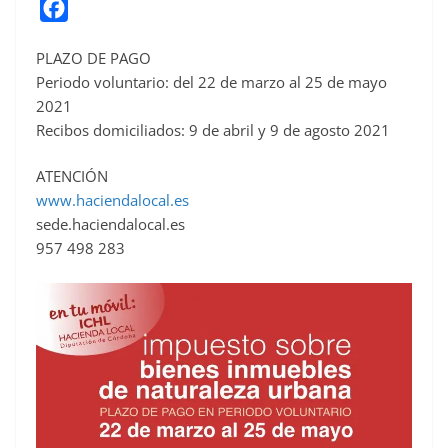
F
a
PLAZO DE PAGO
c
Periodo voluntario: del 22 de marzo al 25 de mayo
e
2021
b
Recibos domiciliados: 9 de abril y 9 de agosto 2021
o
o
ATENCIÓN
www.haciendalocal.es
k
sede.haciendalocal.es
957 498 283