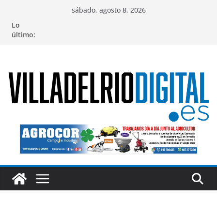
Saltar
sábado, agosto 8, 2026
al
Lo
contenido
último: