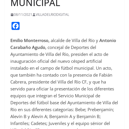
MUNICIPAL
08/11/2021
VILLADELRIODIGITAL
F
a
Emilio Monterroso,
alcalde de Villa del Río y
Antonio
c
Carabaño Agudo,
concejal de Deportes del
e
Ayuntamiento de Villa del Río, presiden el acto de
b
inauguración oficial del nuevo césped artificial
o
instalado en el campo de fútbol municipal. Un acto,
o
que también ha contado con la presencia de Fabián
Cabrera, presidente del Villa del Río CF, y que ha
k
servido para oficiar la presentación de los diferentes
equipos que integran el Servicio Municipal de
Deportes del fútbol base del Ayuntamiento de Villa del
Río en sus diferentes categorías: Bebe; Prebenjamín;
Alevín B y Alevín A; Benjamín A y Benjamín B;
Infantiles; Cadetes; Juveniles y el equipo sénior del