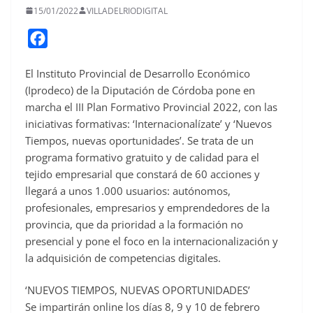
15/01/2022
VILLADELRIODIGITAL
F
a
El Instituto Provincial de Desarrollo Económico
c
(Iprodeco) de la Diputación de Córdoba pone en
e
marcha el III Plan Formativo Provincial 2022, con las
b
iniciativas formativas: ‘Internacionalízate’ y ‘Nuevos
o
Tiempos, nuevas oportunidades’. Se trata de un
o
programa formativo gratuito y de calidad para el
tejido empresarial que constará de 60 acciones y
k
llegará a unos 1.000 usuarios: autónomos,
profesionales, empresarios y emprendedores de la
provincia, que da prioridad a la formación no
presencial y pone el foco en la internacionalización y
la adquisición de competencias digitales.
‘NUEVOS TIEMPOS, NUEVAS OPORTUNIDADES’
Se impartirán online los días 8, 9 y 10 de febrero