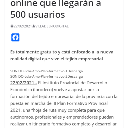
online que llegarán a
500 usuarios
22/02/2021
VILLADELRIODIGITAL
F
a
Es totalmente gratuito y está enfocado a la nueva
c
realidad digital que vive el tejido empresarial
e
b
SONIDO-Lola-Amo-Plan-formativo-1Descarga
SONIDO-Lola-Amo-Plan-formativo-2Descarga
o
22/02/2021.-
El Instituto Provincial de Desarrollo
o
Económico (Iprodeco) vuelve a apostar por la
k
formación del tejido empresarial de la provincia con la
puesta en marcha del II Plan Formativo Provincial
2021, una “hoja de ruta muy completa para que
autónomos, profesionales y emprendedores puedan
realizar un itinerario formativo completo y desarrollar