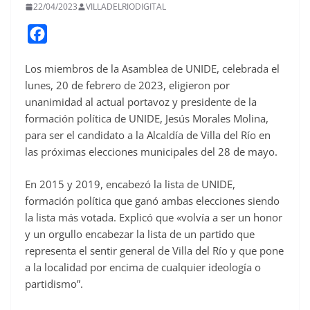
22/04/2023
VILLADELRIODIGITAL
F
a
Los miembros de la Asamblea de UNIDE, celebrada el
c
lunes, 20 de febrero de 2023, eligieron por
e
unanimidad al actual portavoz y presidente de la
b
formación política de UNIDE, Jesús Morales Molina,
o
para ser el candidato a la Alcaldía de Villa del Río en
o
las próximas elecciones municipales del 28 de mayo.
k
En 2015 y 2019, encabezó la lista de UNIDE,
formación política que ganó ambas elecciones siendo
la lista más votada. Explicó que «volvía a ser un honor
y un orgullo encabezar la lista de un partido que
representa el sentir general de Villa del Río y que pone
a la localidad por encima de cualquier ideología o
partidismo”.