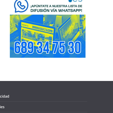
acidad
ies