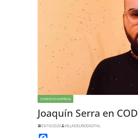
COMERCIO/EMPRESA
Joaquín Serra en COD
03/10/2020
VILLADELRIODIGITAL
F