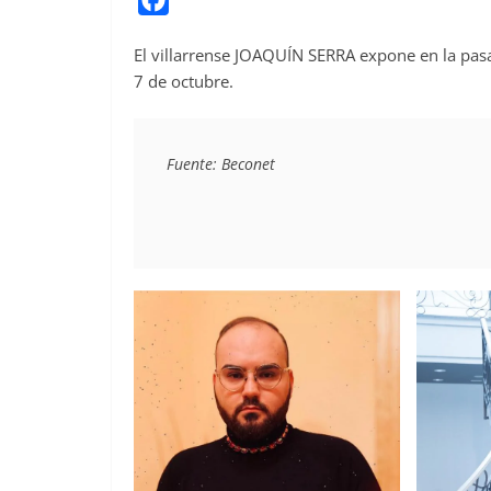
a
El villarrense JOAQUÍN SERRA expone en la pas
c
7 de octubre.
e
b
o
Fuente: Beconet
o
k