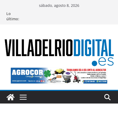
Saltar
sábado, agosto 8, 2026
al
Lo
contenido
último: