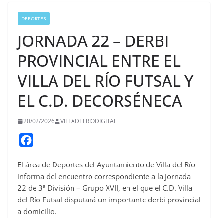
DEPORTES
JORNADA 22 – DERBI
PROVINCIAL ENTRE EL
VILLA DEL RÍO FUTSAL Y
EL C.D. DECORSÉNECA
20/02/2026
VILLADELRIODIGITAL
F
a
El área de Deportes del Ayuntamiento de Villa del Río
c
informa del encuentro correspondiente a la Jornada
e
22 de 3ª División – Grupo XVII, en el que el C.D. Villa
b
del Río Futsal disputará un importante derbi provincial
o
a domicilio.