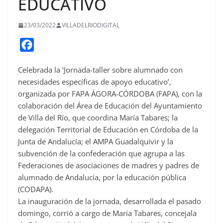
EDUCATIVO
23/03/2022
VILLADELRIODIGITAL
F
a
Celebrada la ‘Jornada-taller sobre alumnado con
c
necesidades específicas de apoyo educativo’,
e
organizada por FAPA ÁGORA-CÓRDOBA (FAPA), con la
b
colaboración del Área de Educación del Ayuntamiento
o
de Villa del Río, que coordina María Tabares; la
o
delegación Territorial de Educación en Córdoba de la
Junta de Andalucía; el AMPA Guadalquivir y la
k
subvención de la confederación que agrupa a las
Federaciones de asociaciones de madres y padres de
alumnado de Andalucía, por la educación pública
(CODAPA).
La inauguración de la jornada, desarrollada el pasado
domingo, corrió a cargo de María Tabares, concejala