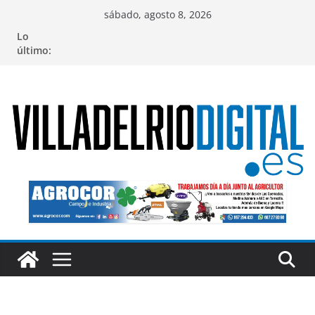
Saltar
sábado, agosto 8, 2026
al
Lo
contenido
último: