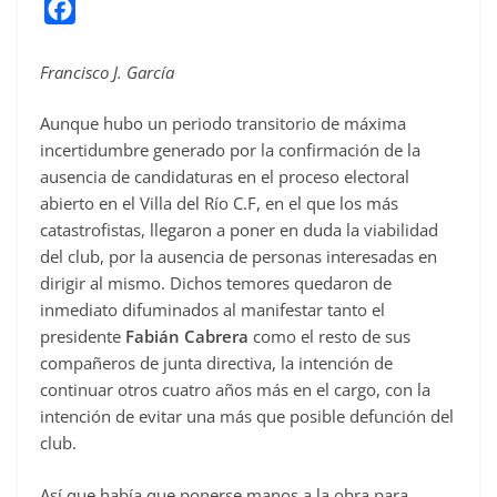
F
a
c
Francisco J. García
e
Aunque hubo un periodo transitorio de máxima
b
incertidumbre generado por la confirmación de la
o
ausencia de candidaturas en el proceso electoral
o
abierto en el Villa del Río C.F, en el que los más
k
catastrofistas, llegaron a poner en duda la viabilidad
del club, por la ausencia de personas interesadas en
dirigir al mismo. Dichos temores quedaron de
inmediato difuminados al manifestar tanto el
presidente
Fabián Cabrera
como el resto de sus
compañeros de junta directiva, la intención de
continuar otros cuatro años más en el cargo, con la
intención de evitar una más que posible defunción del
club.
Así que había que ponerse manos a la obra para