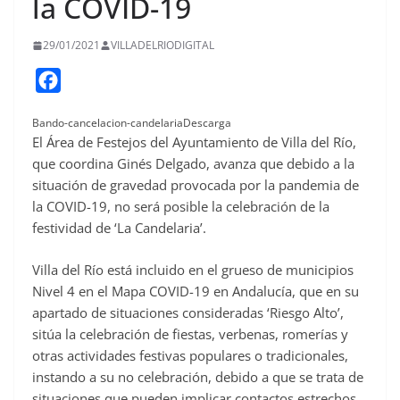
la COVID-19
29/01/2021
VILLADELRIODIGITAL
F
a
Bando-cancelacion-candelariaDescarga
c
El Área de Festejos del Ayuntamiento de Villa del Río,
e
que coordina Ginés Delgado, avanza que debido a la
b
situación de gravedad provocada por la pandemia de
o
la COVID-19, no será posible la celebración de la
festividad de ‘La Candelaria’.
o
k
Villa del Río está incluido en el grueso de municipios
Nivel 4 en el Mapa COVID-19 en Andalucía, que en su
apartado de situaciones consideradas ‘Riesgo Alto’,
sitúa la celebración de fiestas, verbenas, romerías y
otras actividades festivas populares o tradicionales,
instando a su no celebración, debido a que se trata de
situaciones que pueden implicar contactos estrechos