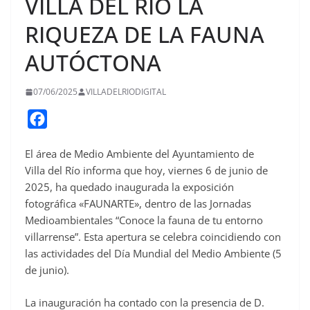
VILLA DEL RÍO LA
RIQUEZA DE LA FAUNA
AUTÓCTONA
07/06/2025
VILLADELRIODIGITAL
F
a
El área de Medio Ambiente del Ayuntamiento de
c
Villa
del Río informa que hoy, viernes 6 de junio de
e
2025, ha quedado inaugurada la exposición
b
fotográfica «FAUNARTE», dentro de las Jornadas
o
Medioambientales “Conoce la fauna de tu entorno
o
villarrense”. Esta apertura se celebra coincidiendo con
las actividades del Día Mundial del Medio Ambiente (5
k
de junio).
La inauguración ha contado con la presencia de D.