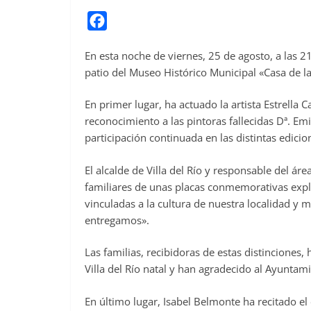
F
a
En esta noche de viernes, 25 de agosto, a las 2
c
patio del Museo Histórico Municipal «Casa de l
e
b
En primer lugar, ha actuado la artista Estrella Ca
o
reconocimiento a las pintoras fallecidas Dª. Em
o
participación continuada en las distintas edicio
k
El alcalde de Villa del Río y responsable del áre
familiares de unas placas conmemorativas exp
vinculadas a la cultura de nuestra localidad y 
entregamos».
Las familias, recibidoras de estas distinciones
Villa del Río natal y han agradecido al Ayunta
En último lugar, Isabel Belmonte ha recitado e