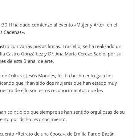
1:30 H ha dado comienzo al evento «Mujer y Arte», en el
as Cadenas».
stro con varias piezas líricas. Tras ello, se ha realizado un
ilia Castro Gonzálbez y Dª. Ana María
Cerezo Sabio, por su
nes de esta Bienal de arte.
a de Cultura, Jesús Morales, les ha hecho entrega a los
licando que «han sido dos mujeres que han estado muy
muestra de ello son estos reconocimientos que les
, han coincidido que siempre se han sentido orgullosas de su
miento por dicho reconocimiento.
l cuento «Retrato de una época», de Emilia Pardo Bazán