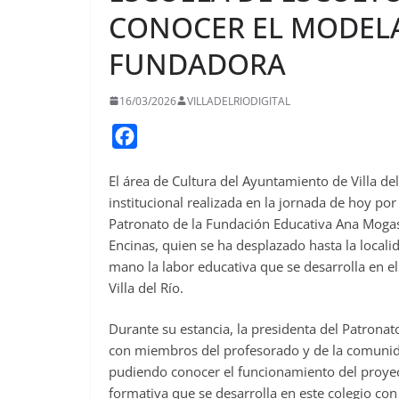
CONOCER EL MODELA
FUNDADORA
16/03/2026
VILLADELRIODIGITAL
F
a
El área de Cultura del Ayuntamiento de Villa del
c
institucional realizada en la jornada de hoy por
e
Patronato de la Fundación Educativa Ana Moga
b
Encinas, quien se ha desplazado hasta la local
o
mano la labor educativa que se desarrolla en el
o
Villa del Río.
k
Durante su estancia, la presidenta del Patron
con miembros del profesorado y de la comunida
pudiendo conocer el funcionamiento del proyec
formativa que se desarrolla en este colegio con