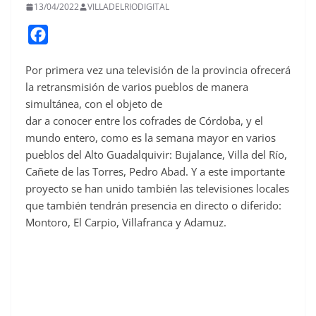
13/04/2022
VILLADELRIODIGITAL
F
a
Por primera vez una televisión de la provincia ofrecerá
c
la retransmisión de varios pueblos de manera
e
simultánea, con el objeto de
b
dar a conocer entre los cofrades de Córdoba, y el
o
mundo entero, como es la semana mayor en varios
o
pueblos del Alto Guadalquivir: Bujalance, Villa del Río,
Cañete de las Torres, Pedro Abad. Y a este importante
k
proyecto se han unido también las televisiones locales
que también tendrán presencia en directo o diferido:
Montoro, El Carpio, Villafranca y Adamuz.