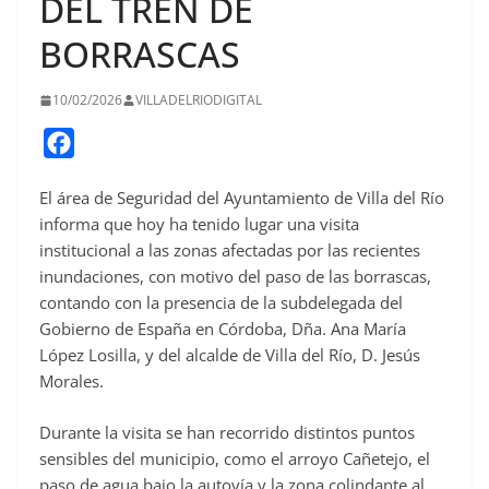
DEL TREN DE
BORRASCAS
10/02/2026
VILLADELRIODIGITAL
F
a
El área de Seguridad del Ayuntamiento de Villa del Río
c
informa que hoy ha tenido lugar una visita
e
institucional a las zonas afectadas por las recientes
b
inundaciones, con motivo del paso de las borrascas,
o
contando con la presencia de la subdelegada del
o
Gobierno de España en Córdoba, Dña. Ana María
López Losilla, y del alcalde de Villa del Río, D. Jesús
k
Morales.
Durante la visita se han recorrido distintos puntos
sensibles del municipio, como el arroyo Cañetejo, el
paso de agua bajo la autovía y la zona colindante al